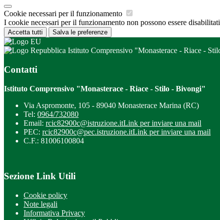
Cookie necessari per il funzionamento
I cookie necessari per il funzionamento non possono essere disabilitati.
Accetta tutti
Salva le preferenze
Istituto Comprensivo "Monasterace - Riace - Stil
Contatti
Istituto Comprensivo "Monasterace - Riace - Stilo - Bivongi"
Via Aspromonte, 105 - 89040 Monasterace Marina (RC)
Tel:
0964/732080
Email:
rcic82900c@istruzione.it
Link per inviare una mail
PEC:
rcic82900c@pec.istruzione.it
Link per inviare una mail
C.F.: 81006100804
Sezione Link Utili
Cookie policy
Note legali
Informativa Privacy