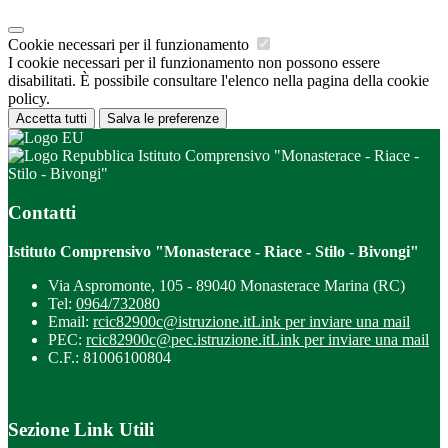
Cookie necessari per il funzionamento
I cookie necessari per il funzionamento non possono essere
disabilitati. È possibile consultare l'elenco nella pagina della cookie
policy.
Accetta tutti
Salva le preferenze
Istituto Comprensivo "Monasterace - Riace -
Stilo - Bivongi"
Contatti
Istituto Comprensivo "Monasterace - Riace - Stilo - Bivongi"
Via Aspromonte, 105 - 89040 Monasterace Marina (RC)
Tel:
0964/732080
Email:
rcic82900c@istruzione.it
Link per inviare una mail
PEC:
rcic82900c@pec.istruzione.it
Link per inviare una mail
C.F.: 81006100804
Sezione Link Utili