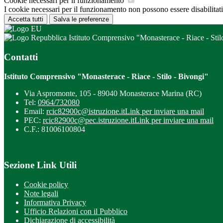
Cookie necessari per il funzionamento
I cookie necessari per il funzionamento non possono essere disabilitati.
Accetta tutti
Salva le preferenze
Istituto Comprensivo "Monasterace - Riace - Stil
Contatti
Istituto Comprensivo "Monasterace - Riace - Stilo - Bivongi"
Via Aspromonte, 105 - 89040 Monasterace Marina (RC)
Tel:
0964/732080
Email:
rcic82900c@istruzione.it
Link per inviare una mail
PEC:
rcic82900c@pec.istruzione.it
Link per inviare una mail
C.F.: 81006100804
Sezione Link Utili
Cookie policy
Note legali
Informativa Privacy
Ufficio Relazioni con il Pubblico
Dichiarazione di accessibilità