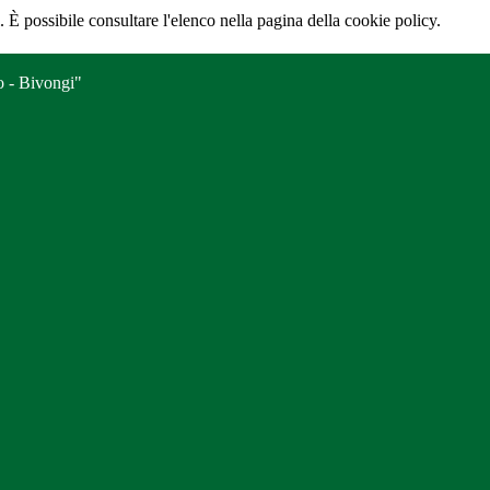
 È possibile consultare l'elenco nella pagina della cookie policy.
o - Bivongi"