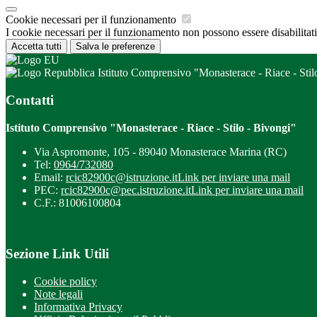
Cookie necessari per il funzionamento
I cookie necessari per il funzionamento non possono essere disabilitati.
Accetta tutti
Salva le preferenze
Istituto Comprensivo "Monasterace - Riace - Stil
Contatti
Istituto Comprensivo "Monasterace - Riace - Stilo - Bivongi"
Via Aspromonte, 105 - 89040 Monasterace Marina (RC)
Tel:
0964/732080
Email:
rcic82900c@istruzione.it
Link per inviare una mail
PEC:
rcic82900c@pec.istruzione.it
Link per inviare una mail
C.F.: 81006100804
Sezione Link Utili
Cookie policy
Note legali
Informativa Privacy