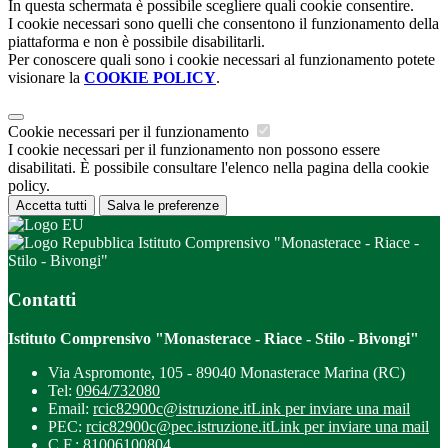
In questa schermata è possibile scegliere quali cookie consentire.
I cookie necessari sono quelli che consentono il funzionamento della
piattaforma e non è possibile disabilitarli.
Per conoscere quali sono i cookie necessari al funzionamento potete
visionare la
COOKIE POLICY
.
Cookie necessari per il funzionamento
I cookie necessari per il funzionamento non possono essere
disabilitati. È possibile consultare l'elenco nella pagina della cookie
policy.
Accetta tutti
Salva le preferenze
Istituto Comprensivo "Monasterace - Riace -
Stilo - Bivongi"
Contatti
Istituto Comprensivo "Monasterace - Riace - Stilo - Bivongi"
Via Aspromonte, 105 - 89040 Monasterace Marina (RC)
Tel:
0964/732080
Email:
rcic82900c@istruzione.it
Link per inviare una mail
PEC:
rcic82900c@pec.istruzione.it
Link per inviare una mail
C.F.: 81006100804