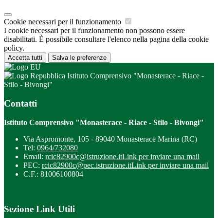
Cookie necessari per il funzionamento
I cookie necessari per il funzionamento non possono essere
disabilitati. È possibile consultare l'elenco nella pagina della cookie
policy.
Accetta tutti
Salva le preferenze
Istituto Comprensivo "Monasterace - Riace -
Stilo - Bivongi"
Contatti
Istituto Comprensivo "Monasterace - Riace - Stilo - Bivongi"
Via Aspromonte, 105 - 89040 Monasterace Marina (RC)
Tel:
0964/732080
Email:
rcic82900c@istruzione.it
Link per inviare una mail
PEC:
rcic82900c@pec.istruzione.it
Link per inviare una mail
C.F.: 81006100804
Sezione Link Utili