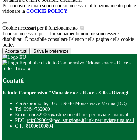
Per conoscere quali sono i cookie necessari al funzionamento potete
visionare la
COOKIE POLICY
.
Cookie necessari per il funzionamento
I cookie necessari per il funzionamento non possono essere
disabilitati. È possibile consultare l'elenco nella pagina della cookie
policy.
Accetta tutti
Salva le preferenze
Istituto Comprensivo "Monasterace - Riace -
Stilo - Bivongi"
Contatti
Istituto Comprensivo "Monasterace - Riace - Stilo - Bivongi"
Via Aspromonte, 105 - 89040 Monasterace Marina (RC)
Tel:
0964/732080
Email:
rcic82900c@istruzione.it
Link per inviare una mail
PEC:
rcic82900c@pec.istruzione.it
Link per inviare una mail
C.F.: 81006100804