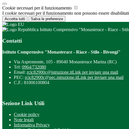
Cookie necessari per il funzionamento
I cookie necessari per il funzionamento non possono essere disabilitati.
Accetta tutti
Salva le preferenze
Istituto Comprensivo "Monasterace - Riace - Stil
Contatti
Istituto Comprensivo "Monasterace - Riace - Stilo - Bivongi"
Via Aspromonte, 105 - 89040 Monasterace Marina (RC)
Tel:
0964/732080
Email:
rcic82900c@istruzione.it
Link per inviare una mail
PEC:
rcic82900c@pec.istruzione.it
Link per inviare una mail
C.F.: 81006100804
Sezione Link Utili
Cookie policy
Note legali
Informativa Privacy