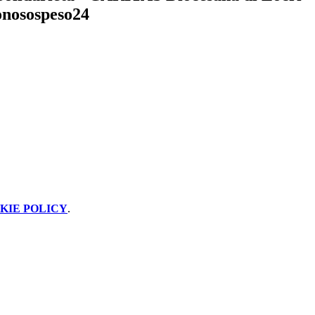
onosospeso24
KIE POLICY
.