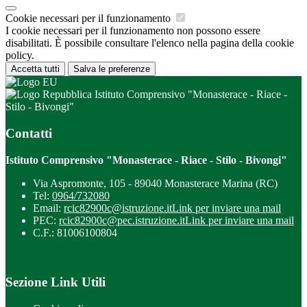
Cookie necessari per il funzionamento
I cookie necessari per il funzionamento non possono essere
disabilitati. È possibile consultare l'elenco nella pagina della cookie
policy.
Accetta tutti
Salva le preferenze
Istituto Comprensivo "Monasterace - Riace -
Stilo - Bivongi"
Contatti
Istituto Comprensivo "Monasterace - Riace - Stilo - Bivongi"
Via Aspromonte, 105 - 89040 Monasterace Marina (RC)
Tel:
0964/732080
Email:
rcic82900c@istruzione.it
Link per inviare una mail
PEC:
rcic82900c@pec.istruzione.it
Link per inviare una mail
C.F.: 81006100804
Sezione Link Utili