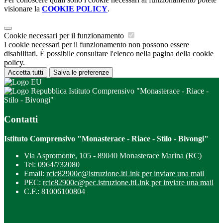
visionare la
COOKIE POLICY
.
Cookie necessari per il funzionamento
I cookie necessari per il funzionamento non possono essere
disabilitati. È possibile consultare l'elenco nella pagina della cookie
policy.
Accetta tutti
Salva le preferenze
Istituto Comprensivo "Monasterace - Riace -
Stilo - Bivongi"
Contatti
Istituto Comprensivo "Monasterace - Riace - Stilo - Bivongi"
Via Aspromonte, 105 - 89040 Monasterace Marina (RC)
Tel:
0964/732080
Email:
rcic82900c@istruzione.it
Link per inviare una mail
PEC:
rcic82900c@pec.istruzione.it
Link per inviare una mail
C.F.: 81006100804