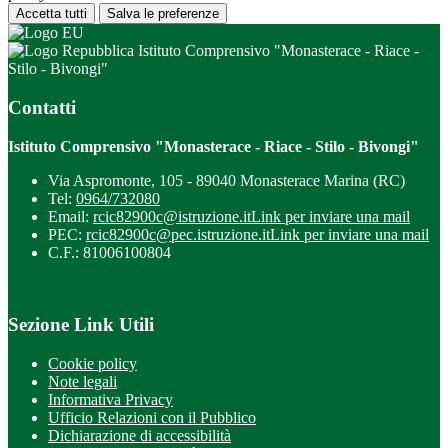
Accetta tutti
Salva le preferenze
Istituto Comprensivo "Monasterace - Riace -
Stilo - Bivongi"
Contatti
Istituto Comprensivo "Monasterace - Riace - Stilo - Bivongi"
Via Aspromonte, 105 - 89040 Monasterace Marina (RC)
Tel:
0964/732080
Email:
rcic82900c@istruzione.it
Link per inviare una mail
PEC:
rcic82900c@pec.istruzione.it
Link per inviare una mail
C.F.: 81006100804
Sezione Link Utili
Cookie policy
Note legali
Informativa Privacy
Ufficio Relazioni con il Pubblico
Dichiarazione di accessibilità