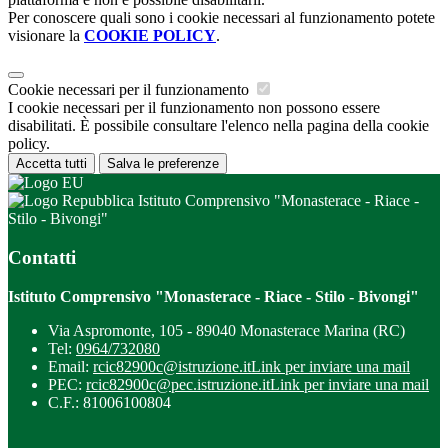
Per conoscere quali sono i cookie necessari al funzionamento potete
visionare la
COOKIE POLICY
.
Cookie necessari per il funzionamento
I cookie necessari per il funzionamento non possono essere
disabilitati. È possibile consultare l'elenco nella pagina della cookie
policy.
Accetta tutti
Salva le preferenze
Istituto Comprensivo "Monasterace - Riace -
Stilo - Bivongi"
Contatti
Istituto Comprensivo "Monasterace - Riace - Stilo - Bivongi"
Via Aspromonte, 105 - 89040 Monasterace Marina (RC)
Tel:
0964/732080
Email:
rcic82900c@istruzione.it
Link per inviare una mail
PEC:
rcic82900c@pec.istruzione.it
Link per inviare una mail
C.F.: 81006100804