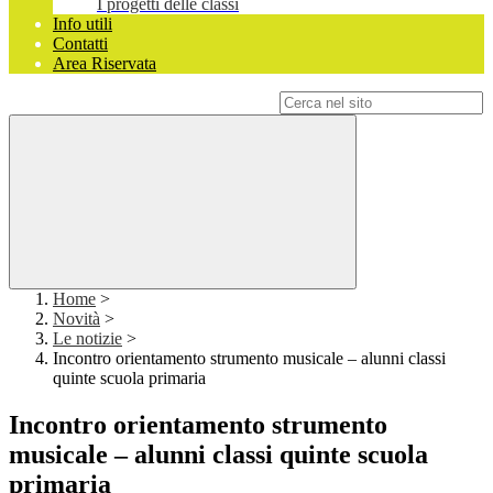
I progetti delle classi
Info utili
Contatti
Area Riservata
Campo di ricerca per le pagine del sito
Home
>
Novità
>
Le notizie
>
Incontro orientamento strumento musicale – alunni classi
quinte scuola primaria
Incontro orientamento strumento
musicale – alunni classi quinte scuola
primaria