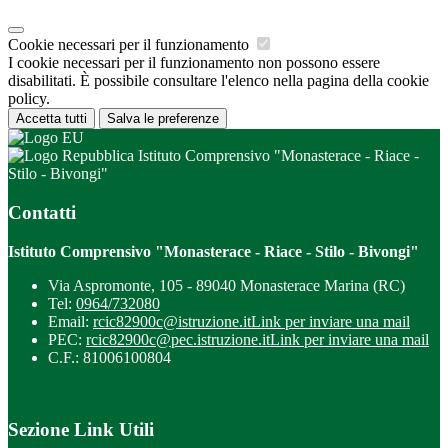
Cookie necessari per il funzionamento
I cookie necessari per il funzionamento non possono essere
disabilitati. È possibile consultare l'elenco nella pagina della cookie
policy.
Accetta tutti
Salva le preferenze
Istituto Comprensivo "Monasterace - Riace -
Stilo - Bivongi"
Contatti
Istituto Comprensivo "Monasterace - Riace - Stilo - Bivongi"
Via Aspromonte, 105 - 89040 Monasterace Marina (RC)
Tel:
0964/732080
Email:
rcic82900c@istruzione.it
Link per inviare una mail
PEC:
rcic82900c@pec.istruzione.it
Link per inviare una mail
C.F.: 81006100804
Sezione Link Utili