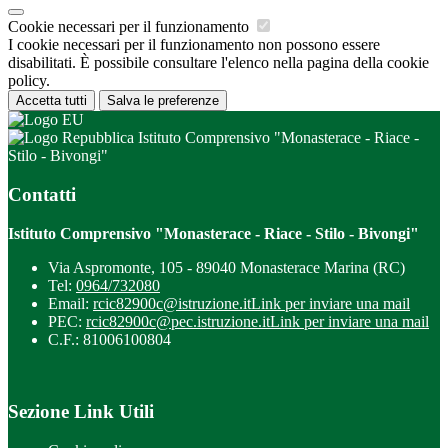
Cookie necessari per il funzionamento
I cookie necessari per il funzionamento non possono essere
disabilitati. È possibile consultare l'elenco nella pagina della cookie
policy.
Accetta tutti
Salva le preferenze
Istituto Comprensivo "Monasterace - Riace -
Stilo - Bivongi"
Contatti
Istituto Comprensivo "Monasterace - Riace - Stilo - Bivongi"
Via Aspromonte, 105 - 89040 Monasterace Marina (RC)
Tel:
0964/732080
Email:
rcic82900c@istruzione.it
Link per inviare una mail
PEC:
rcic82900c@pec.istruzione.it
Link per inviare una mail
C.F.: 81006100804
Sezione Link Utili