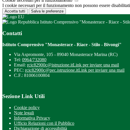
Cookie necessari per il funzionamento
I cookie necessari per il funzionamento non possono essere disabilitati.
Accetta tutti
Salva le preferenze
Istituto Comprensivo "Monasterace - Riace - Stil
Contatti
Istituto Comprensivo "Monasterace - Riace - Stilo - Bivongi"
Via Aspromonte, 105 - 89040 Monasterace Marina (RC)
Tel:
0964/732080
Email:
rcic82900c@istruzione.it
Link per inviare una mail
PEC:
rcic82900c@pec.istruzione.it
Link per inviare una mail
C.F.: 81006100804
Sezione Link Utili
Cookie policy
Note legali
Informativa Privacy
Ufficio Relazioni con il Pubblico
Dichiarazione di accessibilità