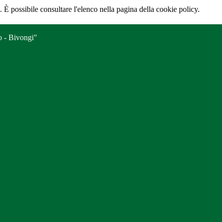
 È possibile consultare l'elenco nella pagina della cookie policy.
o - Bivongi"