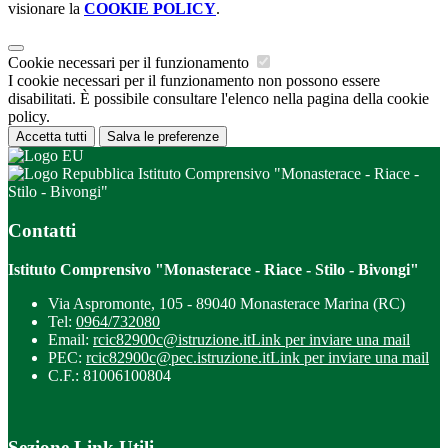
visionare la
COOKIE POLICY
.
Cookie necessari per il funzionamento
I cookie necessari per il funzionamento non possono essere
disabilitati. È possibile consultare l'elenco nella pagina della cookie
policy.
Accetta tutti
Salva le preferenze
Istituto Comprensivo "Monasterace - Riace -
Stilo - Bivongi"
Contatti
Istituto Comprensivo "Monasterace - Riace - Stilo - Bivongi"
Via Aspromonte, 105 - 89040 Monasterace Marina (RC)
Tel:
0964/732080
Email:
rcic82900c@istruzione.it
Link per inviare una mail
PEC:
rcic82900c@pec.istruzione.it
Link per inviare una mail
C.F.: 81006100804
Sezione Link Utili