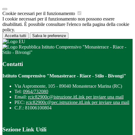
Cookie necessari per il funzionamento
I cookie necessari per il funzionamento non possono essere
disabilitati. È possibile consultare l'elenco nella pagina della cookie
policy.
Accetta tutti
Salva le preferenze
Istituto Comprensivo "Monasterace - Riace -
Stilo - Bivongi"
Contatti
Istituto Comprensivo "Monasterace - Riace - Stilo - Bivongi"
Via Aspromonte, 105 - 89040 Monasterace Marina (RC)
Tel:
0964/732080
Email:
rcic82900c@istruzione.it
Link per inviare una mail
PEC:
rcic82900c@pec.istruzione.it
Link per inviare una mail
C.F.: 81006100804
Sezione Link Utili