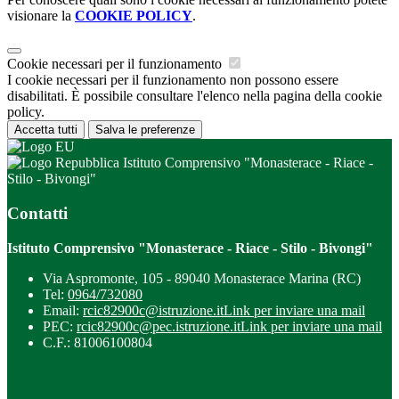
visionare la
COOKIE POLICY
.
Cookie necessari per il funzionamento
I cookie necessari per il funzionamento non possono essere
disabilitati. È possibile consultare l'elenco nella pagina della cookie
policy.
Accetta tutti
Salva le preferenze
Istituto Comprensivo "Monasterace - Riace -
Stilo - Bivongi"
Contatti
Istituto Comprensivo "Monasterace - Riace - Stilo - Bivongi"
Via Aspromonte, 105 - 89040 Monasterace Marina (RC)
Tel:
0964/732080
Email:
rcic82900c@istruzione.it
Link per inviare una mail
PEC:
rcic82900c@pec.istruzione.it
Link per inviare una mail
C.F.: 81006100804