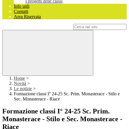
I progetti delle classi
Info utili
Contatti
Area Riservata
Campo di ricerca per le pagine del sito
Home
>
Novità
>
Le notizie
>
Formazione classi I° 24-25 Sc. Prim. Monasterace - Stilo e
Sec. Monasterace - Riace
Formazione classi I° 24-25 Sc. Prim.
Monasterace - Stilo e Sec. Monasterace -
Riace