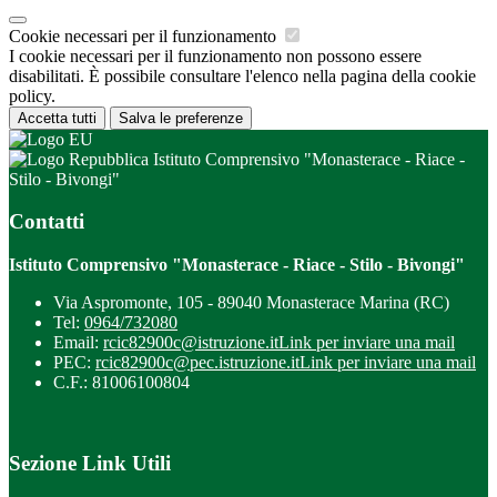
Cookie necessari per il funzionamento
I cookie necessari per il funzionamento non possono essere
disabilitati. È possibile consultare l'elenco nella pagina della cookie
policy.
Accetta tutti
Salva le preferenze
Istituto Comprensivo "Monasterace - Riace -
Stilo - Bivongi"
Contatti
Istituto Comprensivo "Monasterace - Riace - Stilo - Bivongi"
Via Aspromonte, 105 - 89040 Monasterace Marina (RC)
Tel:
0964/732080
Email:
rcic82900c@istruzione.it
Link per inviare una mail
PEC:
rcic82900c@pec.istruzione.it
Link per inviare una mail
C.F.: 81006100804
Sezione Link Utili