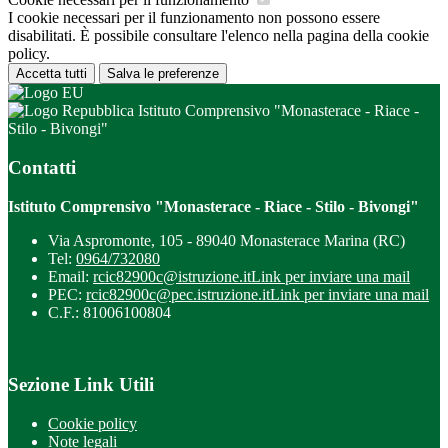
I cookie necessari per il funzionamento non possono essere
disabilitati. È possibile consultare l'elenco nella pagina della cookie
policy.
Accetta tutti
Salva le preferenze
Istituto Comprensivo "Monasterace - Riace -
Stilo - Bivongi"
Contatti
Istituto Comprensivo "Monasterace - Riace - Stilo - Bivongi"
Via Aspromonte, 105 - 89040 Monasterace Marina (RC)
Tel:
0964/732080
Email:
rcic82900c@istruzione.it
Link per inviare una mail
PEC:
rcic82900c@pec.istruzione.it
Link per inviare una mail
C.F.: 81006100804
Sezione Link Utili
Cookie policy
Note legali