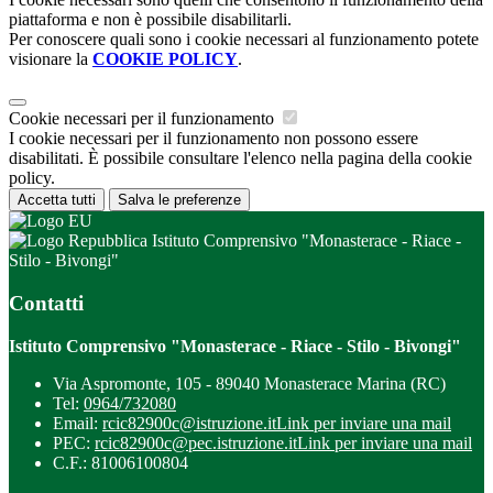
piattaforma e non è possibile disabilitarli.
Per conoscere quali sono i cookie necessari al funzionamento potete
visionare la
COOKIE POLICY
.
Cookie necessari per il funzionamento
I cookie necessari per il funzionamento non possono essere
disabilitati. È possibile consultare l'elenco nella pagina della cookie
policy.
Accetta tutti
Salva le preferenze
Istituto Comprensivo "Monasterace - Riace -
Stilo - Bivongi"
Contatti
Istituto Comprensivo "Monasterace - Riace - Stilo - Bivongi"
Via Aspromonte, 105 - 89040 Monasterace Marina (RC)
Tel:
0964/732080
Email:
rcic82900c@istruzione.it
Link per inviare una mail
PEC:
rcic82900c@pec.istruzione.it
Link per inviare una mail
C.F.: 81006100804