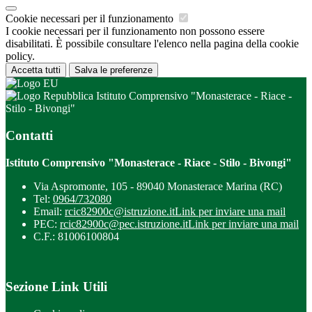
Cookie necessari per il funzionamento
I cookie necessari per il funzionamento non possono essere
disabilitati. È possibile consultare l'elenco nella pagina della cookie
policy.
Accetta tutti
Salva le preferenze
Istituto Comprensivo "Monasterace - Riace -
Stilo - Bivongi"
Contatti
Istituto Comprensivo "Monasterace - Riace - Stilo - Bivongi"
Via Aspromonte, 105 - 89040 Monasterace Marina (RC)
Tel:
0964/732080
Email:
rcic82900c@istruzione.it
Link per inviare una mail
PEC:
rcic82900c@pec.istruzione.it
Link per inviare una mail
C.F.: 81006100804
Sezione Link Utili