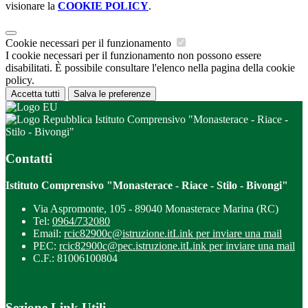
visionare la
COOKIE POLICY
.
Cookie necessari per il funzionamento
I cookie necessari per il funzionamento non possono essere
disabilitati. È possibile consultare l'elenco nella pagina della cookie
policy.
Accetta tutti
Salva le preferenze
Istituto Comprensivo "Monasterace - Riace -
Stilo - Bivongi"
Contatti
Istituto Comprensivo "Monasterace - Riace - Stilo - Bivongi"
Via Aspromonte, 105 - 89040 Monasterace Marina (RC)
Tel:
0964/732080
Email:
rcic82900c@istruzione.it
Link per inviare una mail
PEC:
rcic82900c@pec.istruzione.it
Link per inviare una mail
C.F.: 81006100804
Sezione Link Utili