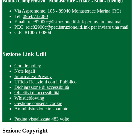
Istituto Comprensivo "Monasterace - Riace - Stilo - Bivongi"
Via Aspromonte, 105 - 89040 Monasterace Marina (RC)
Tel:
0964/732080
Email:
rcic82900c@istruzione.it
Link per inviare una mail
PEC:
rcic82900c@pec.istruzione.it
Link per inviare una mail
C.F.: 81006100804
Sezione Link Utili
Cookie policy
Note legali
Informativa Privacy
Ufficio Relazioni con il Pubblico
Dichiarazione di accessibilità
Obiettivi di accessibilità
Whistleblowing
Gestione consensi cookie
Amministrazione trasparente
Pagina visualizzata
483
volte
Sezione Copyright