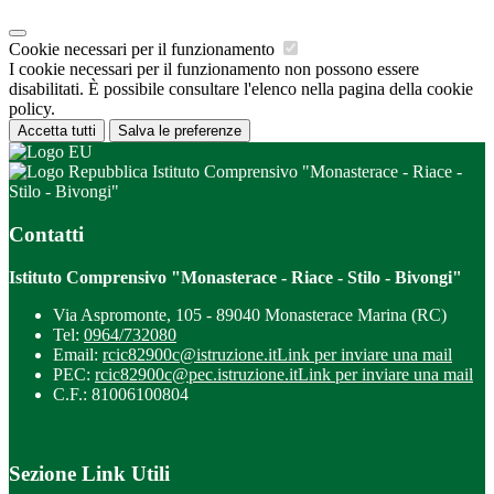
Cookie necessari per il funzionamento
I cookie necessari per il funzionamento non possono essere
disabilitati. È possibile consultare l'elenco nella pagina della cookie
policy.
Accetta tutti
Salva le preferenze
Istituto Comprensivo "Monasterace - Riace -
Stilo - Bivongi"
Contatti
Istituto Comprensivo "Monasterace - Riace - Stilo - Bivongi"
Via Aspromonte, 105 - 89040 Monasterace Marina (RC)
Tel:
0964/732080
Email:
rcic82900c@istruzione.it
Link per inviare una mail
PEC:
rcic82900c@pec.istruzione.it
Link per inviare una mail
C.F.: 81006100804
Sezione Link Utili