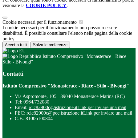
visionare la
COOKIE POLICY
.
Cookie necessari per il funzionamento
I cookie necessari per il funzionamento non possono essere
disabilitati. È possibile consultare l'elenco nella pagina della cookie
policy.
Accetta tutti
Salva le preferenze
Istituto Comprensivo "Monasterace - Riace -
Stilo - Bivongi"
Contatti
Istituto Comprensivo "Monasterace - Riace - Stilo - Bivongi"
Via Aspromonte, 105 - 89040 Monasterace Marina (RC)
Tel:
0964/732080
Email:
rcic82900c@istruzione.it
Link per inviare una mail
PEC:
rcic82900c@pec.istruzione.it
Link per inviare una mail
C.F.: 81006100804