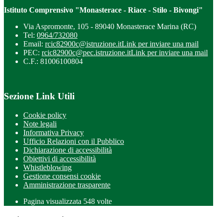
Istituto Comprensivo "Monasterace - Riace - Stilo - Bivongi"
Via Aspromonte, 105 - 89040 Monasterace Marina (RC)
Tel:
0964/732080
Email:
rcic82900c@istruzione.it
Link per inviare una mail
PEC:
rcic82900c@pec.istruzione.it
Link per inviare una mail
C.F.: 81006100804
Sezione Link Utili
Cookie policy
Note legali
Informativa Privacy
Ufficio Relazioni con il Pubblico
Dichiarazione di accessibilità
Obiettivi di accessibilità
Whistleblowing
Gestione consensi cookie
Amministrazione trasparente
Pagina visualizzata
548
volte