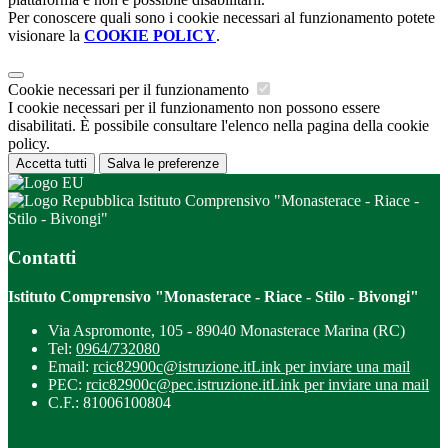
Per conoscere quali sono i cookie necessari al funzionamento potete
visionare la
COOKIE POLICY
.
Cookie necessari per il funzionamento
I cookie necessari per il funzionamento non possono essere
disabilitati. È possibile consultare l'elenco nella pagina della cookie
policy.
Accetta tutti
Salva le preferenze
Istituto Comprensivo "Monasterace - Riace -
Stilo - Bivongi"
Contatti
Istituto Comprensivo "Monasterace - Riace - Stilo - Bivongi"
Via Aspromonte, 105 - 89040 Monasterace Marina (RC)
Tel:
0964/732080
Email:
rcic82900c@istruzione.it
Link per inviare una mail
PEC:
rcic82900c@pec.istruzione.it
Link per inviare una mail
C.F.: 81006100804