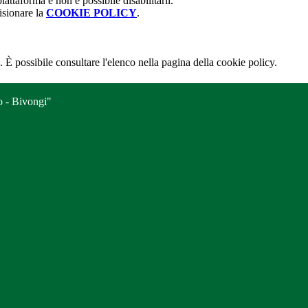
attaforma e non è possibile disabilitarli.
isionare la
COOKIE POLICY
.
 È possibile consultare l'elenco nella pagina della cookie policy.
o - Bivongi"