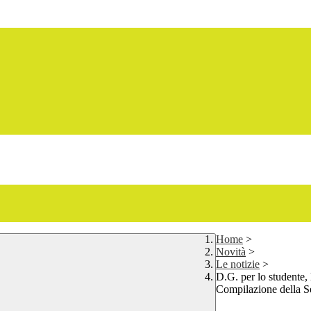
Home
>
Novità
>
Le notizie
>
D.G. per lo studente, 
Compilazione della S