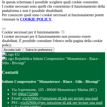
In questa schermata è possibile scegliere quali cookie consentire.
I cookie necessari sono quelli che consentono il funzionamento della
piattaforma e non è possibile disabilitarli.
Per conoscere quali sono i cookie necessari al funzionamento potete
visionare la
COOKIE POLICY
.
Cookie necessari per il funzionamento
I cookie necessari per il funzionamento non possono essere
disabilitati. È possibile consultare l'elenco nella pagina della cookie
policy.
Accetta tutti
Salva le preferenze
Istituto Comprensivo "Monasterace - Riace -
Stilo - Bivongi"
Contatti
Istituto Comprensivo "Monasterace - Riace - Stilo - Bivongi"
Via Aspromonte, 105 - 89040 Monasterace Marina (RC)
Tel:
0964/732080
Email:
rcic82900c@istruzione.it
Link per inviare una mail
PEC:
rcic82900c@pec.istruzione.it
Link per inviare una mail
C.F.: 81006100804