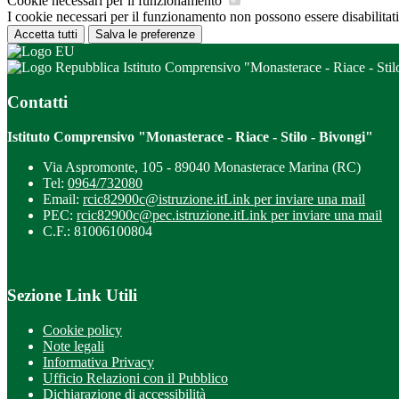
Cookie necessari per il funzionamento
I cookie necessari per il funzionamento non possono essere disabilitati.
Accetta tutti
Salva le preferenze
Istituto Comprensivo "Monasterace - Riace - Stil
Contatti
Istituto Comprensivo "Monasterace - Riace - Stilo - Bivongi"
Via Aspromonte, 105 - 89040 Monasterace Marina (RC)
Tel:
0964/732080
Email:
rcic82900c@istruzione.it
Link per inviare una mail
PEC:
rcic82900c@pec.istruzione.it
Link per inviare una mail
C.F.: 81006100804
Sezione Link Utili
Cookie policy
Note legali
Informativa Privacy
Ufficio Relazioni con il Pubblico
Dichiarazione di accessibilità