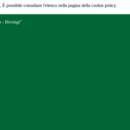
 È possibile consultare l'elenco nella pagina della cookie policy.
o - Bivongi"