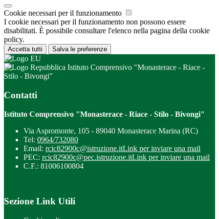
Cookie necessari per il funzionamento
I cookie necessari per il funzionamento non possono essere
disabilitati. È possibile consultare l'elenco nella pagina della cookie
policy.
Accetta tutti
Salva le preferenze
Istituto Comprensivo "Monasterace - Riace -
Stilo - Bivongi"
Contatti
Istituto Comprensivo "Monasterace - Riace - Stilo - Bivongi"
Via Aspromonte, 105 - 89040 Monasterace Marina (RC)
Tel:
0964/732080
Email:
rcic82900c@istruzione.it
Link per inviare una mail
PEC:
rcic82900c@pec.istruzione.it
Link per inviare una mail
C.F.: 81006100804
Sezione Link Utili