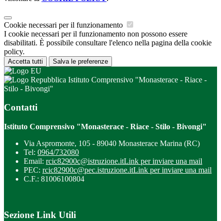
Cookie necessari per il funzionamento
I cookie necessari per il funzionamento non possono essere
disabilitati. È possibile consultare l'elenco nella pagina della cookie
policy.
Accetta tutti
Salva le preferenze
Istituto Comprensivo "Monasterace - Riace -
Stilo - Bivongi"
Contatti
Istituto Comprensivo "Monasterace - Riace - Stilo - Bivongi"
Via Aspromonte, 105 - 89040 Monasterace Marina (RC)
Tel:
0964/732080
Email:
rcic82900c@istruzione.it
Link per inviare una mail
PEC:
rcic82900c@pec.istruzione.it
Link per inviare una mail
C.F.: 81006100804
Sezione Link Utili