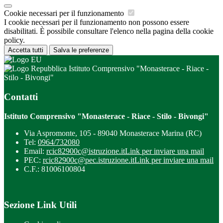
Cookie necessari per il funzionamento
I cookie necessari per il funzionamento non possono essere
disabilitati. È possibile consultare l'elenco nella pagina della cookie
policy.
Accetta tutti
Salva le preferenze
Istituto Comprensivo "Monasterace - Riace -
Stilo - Bivongi"
Contatti
Istituto Comprensivo "Monasterace - Riace - Stilo - Bivongi"
Via Aspromonte, 105 - 89040 Monasterace Marina (RC)
Tel:
0964/732080
Email:
rcic82900c@istruzione.it
Link per inviare una mail
PEC:
rcic82900c@pec.istruzione.it
Link per inviare una mail
C.F.: 81006100804
Sezione Link Utili