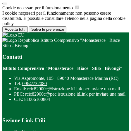
Cookie necessari per il funzionamento
I cookie necessari per il funzionamento non possono essere
disabilitati. È possibile consultare l'elenco nella pagina della cookie
policy.
Accetta tutti
Salva le preferenze
Istituto Comprensivo "Monasterace - Riace -
Stilo - Bivongi"
Contatti
Istituto Comprensivo "Monasterace - Riace - Stilo - Bivongi"
Via Aspromonte, 105 - 89040 Monasterace Marina (RC)
Tel:
0964/732080
Email:
rcic82900c@istruzione.it
Link per inviare una mail
PEC:
rcic82900c@pec.istruzione.it
Link per inviare una mail
C.F.: 81006100804
Sezione Link Utili