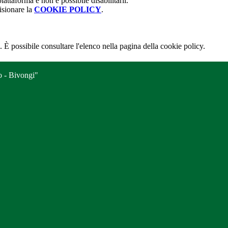
attaforma e non è possibile disabilitarli.
isionare la
COOKIE POLICY
.
 È possibile consultare l'elenco nella pagina della cookie policy.
o - Bivongi"