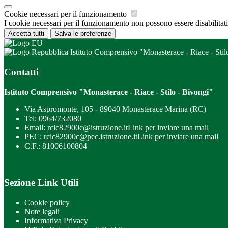
Cookie necessari per il funzionamento
I cookie necessari per il funzionamento non possono essere disabilitati.
Accetta tutti
Salva le preferenze
Istituto Comprensivo "Monasterace - Riace - Stil
Contatti
Istituto Comprensivo "Monasterace - Riace - Stilo - Bivongi"
Via Aspromonte, 105 - 89040 Monasterace Marina (RC)
Tel:
0964/732080
Email:
rcic82900c@istruzione.it
Link per inviare una mail
PEC:
rcic82900c@pec.istruzione.it
Link per inviare una mail
C.F.: 81006100804
Sezione Link Utili
Cookie policy
Note legali
Informativa Privacy