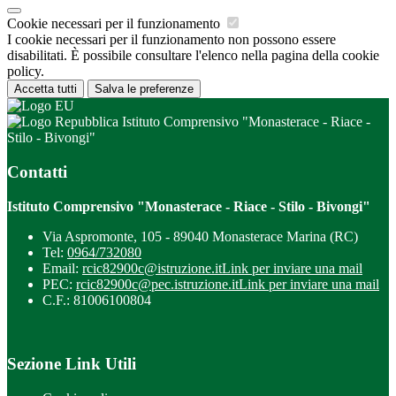
Cookie necessari per il funzionamento
I cookie necessari per il funzionamento non possono essere
disabilitati. È possibile consultare l'elenco nella pagina della cookie
policy.
Accetta tutti
Salva le preferenze
Istituto Comprensivo "Monasterace - Riace -
Stilo - Bivongi"
Contatti
Istituto Comprensivo "Monasterace - Riace - Stilo - Bivongi"
Via Aspromonte, 105 - 89040 Monasterace Marina (RC)
Tel:
0964/732080
Email:
rcic82900c@istruzione.it
Link per inviare una mail
PEC:
rcic82900c@pec.istruzione.it
Link per inviare una mail
C.F.: 81006100804
Sezione Link Utili