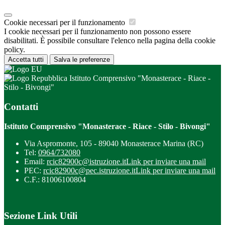
Cookie necessari per il funzionamento
I cookie necessari per il funzionamento non possono essere
disabilitati. È possibile consultare l'elenco nella pagina della cookie
policy.
Accetta tutti
Salva le preferenze
Istituto Comprensivo "Monasterace - Riace -
Stilo - Bivongi"
Contatti
Istituto Comprensivo "Monasterace - Riace - Stilo - Bivongi"
Via Aspromonte, 105 - 89040 Monasterace Marina (RC)
Tel:
0964/732080
Email:
rcic82900c@istruzione.it
Link per inviare una mail
PEC:
rcic82900c@pec.istruzione.it
Link per inviare una mail
C.F.: 81006100804
Sezione Link Utili