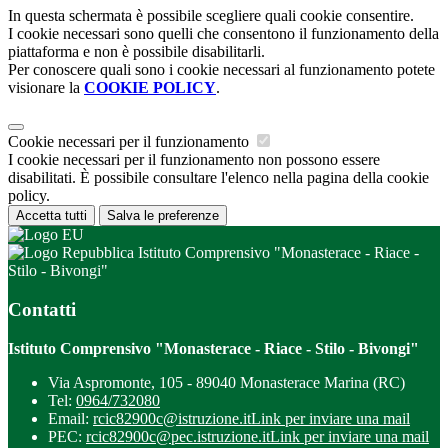
In questa schermata è possibile scegliere quali cookie consentire.
I cookie necessari sono quelli che consentono il funzionamento della
piattaforma e non è possibile disabilitarli.
Per conoscere quali sono i cookie necessari al funzionamento potete
visionare la
COOKIE POLICY
.
Cookie necessari per il funzionamento
I cookie necessari per il funzionamento non possono essere
disabilitati. È possibile consultare l'elenco nella pagina della cookie
policy.
Accetta tutti
Salva le preferenze
Istituto Comprensivo "Monasterace - Riace -
Stilo - Bivongi"
Contatti
Istituto Comprensivo "Monasterace - Riace - Stilo - Bivongi"
Via Aspromonte, 105 - 89040 Monasterace Marina (RC)
Tel:
0964/732080
Email:
rcic82900c@istruzione.it
Link per inviare una mail
PEC:
rcic82900c@pec.istruzione.it
Link per inviare una mail