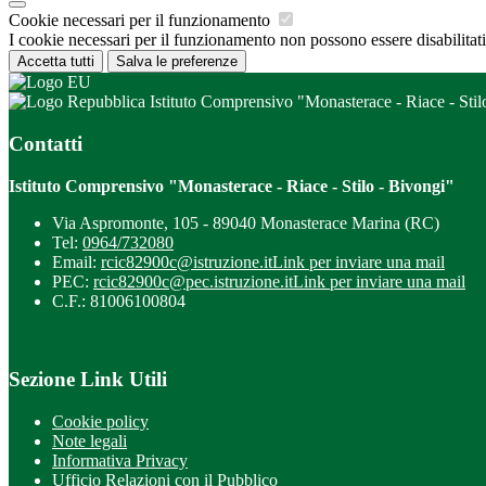
Cookie necessari per il funzionamento
I cookie necessari per il funzionamento non possono essere disabilitati.
Accetta tutti
Salva le preferenze
Istituto Comprensivo "Monasterace - Riace - Stil
Contatti
Istituto Comprensivo "Monasterace - Riace - Stilo - Bivongi"
Via Aspromonte, 105 - 89040 Monasterace Marina (RC)
Tel:
0964/732080
Email:
rcic82900c@istruzione.it
Link per inviare una mail
PEC:
rcic82900c@pec.istruzione.it
Link per inviare una mail
C.F.: 81006100804
Sezione Link Utili
Cookie policy
Note legali
Informativa Privacy
Ufficio Relazioni con il Pubblico