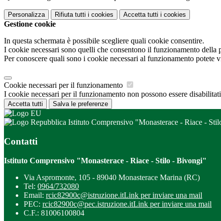
Personalizza
Rifiuta tutti
i cookies
Accetta tutti
i cookies
Gestione cookie
In questa schermata è possibile scegliere quali cookie consentire.
I cookie necessari sono quelli che consentono il funzionamento della pi
Per conoscere quali sono i cookie necessari al funzionamento potete v
Cookie necessari per il funzionamento
I cookie necessari per il funzionamento non possono essere disabilitati.
Accetta tutti
Salva le preferenze
Istituto Comprensivo "Monasterace - Riace - Stil
Contatti
Istituto Comprensivo "Monasterace - Riace - Stilo - Bivongi"
Via Aspromonte, 105 - 89040 Monasterace Marina (RC)
Tel:
0964/732080
Email:
rcic82900c@istruzione.it
Link per inviare una mail
PEC:
rcic82900c@pec.istruzione.it
Link per inviare una mail
C.F.: 81006100804