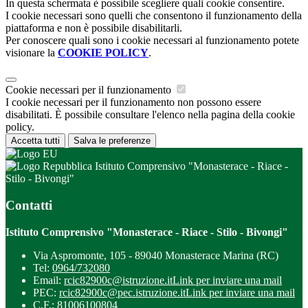
In questa schermata è possibile scegliere quali cookie consentire.
I cookie necessari sono quelli che consentono il funzionamento della
piattaforma e non è possibile disabilitarli.
Per conoscere quali sono i cookie necessari al funzionamento potete
visionare la
COOKIE POLICY
.
Cookie necessari per il funzionamento
I cookie necessari per il funzionamento non possono essere
disabilitati. È possibile consultare l'elenco nella pagina della cookie
policy.
Accetta tutti
Salva le preferenze
Istituto Comprensivo "Monasterace - Riace -
Stilo - Bivongi"
Contatti
Istituto Comprensivo "Monasterace - Riace - Stilo - Bivongi"
Via Aspromonte, 105 - 89040 Monasterace Marina (RC)
Tel:
0964/732080
Email:
rcic82900c@istruzione.it
Link per inviare una mail
PEC:
rcic82900c@pec.istruzione.it
Link per inviare una mail
C.F.: 81006100804