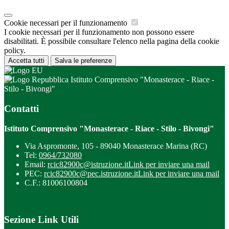
Cookie necessari per il funzionamento
I cookie necessari per il funzionamento non possono essere
disabilitati. È possibile consultare l'elenco nella pagina della cookie
policy.
Accetta tutti
Salva le preferenze
Istituto Comprensivo "Monasterace - Riace -
Stilo - Bivongi"
Contatti
Istituto Comprensivo "Monasterace - Riace - Stilo - Bivongi"
Via Aspromonte, 105 - 89040 Monasterace Marina (RC)
Tel:
0964/732080
Email:
rcic82900c@istruzione.it
Link per inviare una mail
PEC:
rcic82900c@pec.istruzione.it
Link per inviare una mail
C.F.: 81006100804
Sezione Link Utili