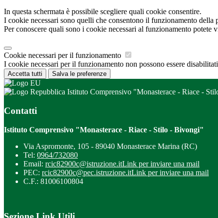
In questa schermata è possibile scegliere quali cookie consentire.
I cookie necessari sono quelli che consentono il funzionamento della pi
Per conoscere quali sono i cookie necessari al funzionamento potete v
Cookie necessari per il funzionamento
I cookie necessari per il funzionamento non possono essere disabilitati.
Accetta tutti
Salva le preferenze
Istituto Comprensivo "Monasterace - Riace - Stil
Contatti
Istituto Comprensivo "Monasterace - Riace - Stilo - Bivongi"
Via Aspromonte, 105 - 89040 Monasterace Marina (RC)
Tel:
0964/732080
Email:
rcic82900c@istruzione.it
Link per inviare una mail
PEC:
rcic82900c@pec.istruzione.it
Link per inviare una mail
C.F.: 81006100804
Sezione Link Utili