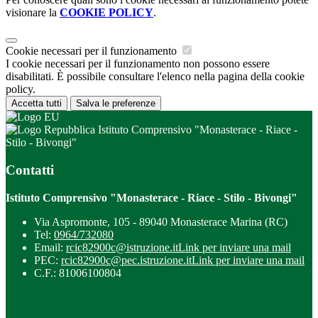
visionare la
COOKIE POLICY
.
Cookie necessari per il funzionamento
I cookie necessari per il funzionamento non possono essere
disabilitati. È possibile consultare l'elenco nella pagina della cookie
policy.
Accetta tutti
Salva le preferenze
Istituto Comprensivo "Monasterace - Riace -
Stilo - Bivongi"
Contatti
Istituto Comprensivo "Monasterace - Riace - Stilo - Bivongi"
Via Aspromonte, 105 - 89040 Monasterace Marina (RC)
Tel:
0964/732080
Email:
rcic82900c@istruzione.it
Link per inviare una mail
PEC:
rcic82900c@pec.istruzione.it
Link per inviare una mail
C.F.: 81006100804