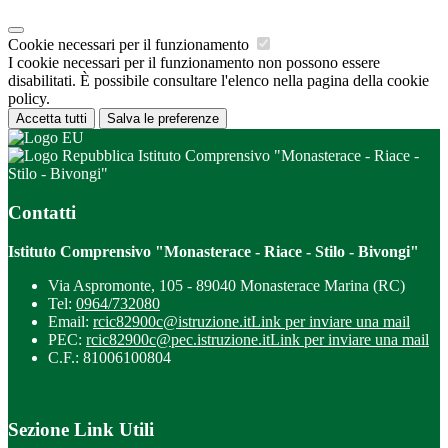
Cookie necessari per il funzionamento
I cookie necessari per il funzionamento non possono essere
disabilitati. È possibile consultare l'elenco nella pagina della cookie
policy.
Accetta tutti
Salva le preferenze
Istituto Comprensivo "Monasterace - Riace -
Stilo - Bivongi"
Contatti
Istituto Comprensivo "Monasterace - Riace - Stilo - Bivongi"
Via Aspromonte, 105 - 89040 Monasterace Marina (RC)
Tel:
0964/732080
Email:
rcic82900c@istruzione.it
Link per inviare una mail
PEC:
rcic82900c@pec.istruzione.it
Link per inviare una mail
C.F.: 81006100804
Sezione Link Utili