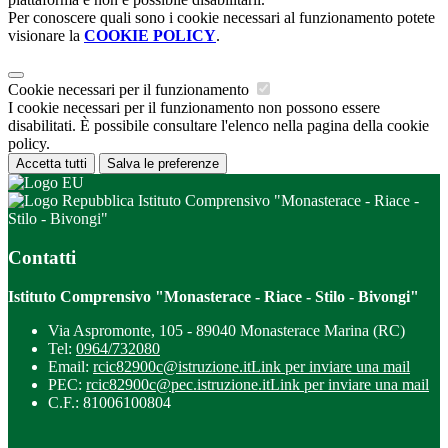
Per conoscere quali sono i cookie necessari al funzionamento potete
visionare la
COOKIE POLICY
.
Cookie necessari per il funzionamento
I cookie necessari per il funzionamento non possono essere
disabilitati. È possibile consultare l'elenco nella pagina della cookie
policy.
Accetta tutti
Salva le preferenze
Istituto Comprensivo "Monasterace - Riace -
Stilo - Bivongi"
Contatti
Istituto Comprensivo "Monasterace - Riace - Stilo - Bivongi"
Via Aspromonte, 105 - 89040 Monasterace Marina (RC)
Tel:
0964/732080
Email:
rcic82900c@istruzione.it
Link per inviare una mail
PEC:
rcic82900c@pec.istruzione.it
Link per inviare una mail
C.F.: 81006100804