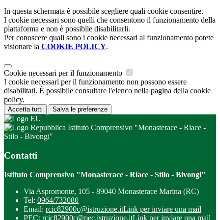
In questa schermata è possibile scegliere quali cookie consentire.
I cookie necessari sono quelli che consentono il funzionamento della
piattaforma e non è possibile disabilitarli.
Per conoscere quali sono i cookie necessari al funzionamento potete
visionare la
COOKIE POLICY
.
Cookie necessari per il funzionamento
I cookie necessari per il funzionamento non possono essere
disabilitati. È possibile consultare l'elenco nella pagina della cookie
policy.
Accetta tutti
Salva le preferenze
Istituto Comprensivo "Monasterace - Riace -
Stilo - Bivongi"
Contatti
Istituto Comprensivo "Monasterace - Riace - Stilo - Bivongi"
Via Aspromonte, 105 - 89040 Monasterace Marina (RC)
Tel:
0964/732080
Email:
rcic82900c@istruzione.it
Link per inviare una mail
PEC:
rcic82900c@pec.istruzione.it
Link per inviare una mail